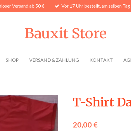
loser Versand ab 50 €
Vor 17 Uhr bestellt, am selben Tag
Bauxit Store
SHOP
VERSAND & ZAHLUNG
KONTAKT
AG
T-Shirt D
20,00 €