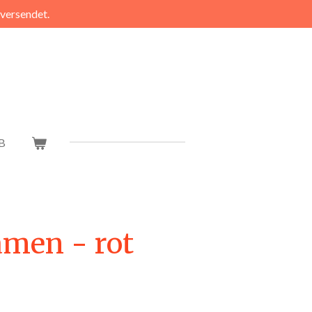
 versendet.
B
amen - rot