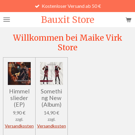
Kostenloser Versand ab 50 €
Zum
Hauptinhalt
Bauxit Store
springen
Willkommen bei Maike Virk
Store
Himmel
Somethi
slieder
ng New
(EP)
(Album)
9,90 €
14,90 €
zzgl.
zzgl.
Versandkosten
Versandkosten